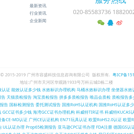
最新资讯
020-85583736 188200
行业资讯
企业新闻
ght © 2015-2019 广州市容盛科技信息咨询有限公司 版权所有.
粤ICP备151
地址:广州市天河区华观路1933号万科云城D栋二楼
效认证
能效认证多少钱
水效标识办理机构
马桶水效标识办理
坐便器水效
报告
天猫质检报告
淘宝质检报告
拼多多质检报告
唯品会质检
质检报告多
报告
国标检测报告
委托测试报告
国推RoHS认证机构
国推RoHS认证多
钱
GCC证书多少钱
海湾GCC证书办理机构
科威特TIR证书
科威特KUCAS
备CE-MD认证
广州CE认证机构
EN71玩具认证
欧盟RoHS2.0认证
欧盟R
构
UL认证办理
Prop65检测报告
亚马逊CPC证书办理
FDA注册
德国GS认