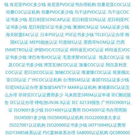
钱
肯尼亚PVOC多少钱
肯尼亚PVOC证书办理机构
坦桑尼亚COC认证
坦桑COC认证机构
坦桑PVOC多少钱
乌干达PVOC认证
乌干达COC
证书多少钱
尼日利亚SONCAP认证
尼日利亚SON认证
尼日利亚PC
证书多少钱
尼日利亚SC证书多少钱
澳洲RCM认证
SAA认证多少钱
海关联盟EAC认证
日本PSE认证
PSE证书多少钱
TELEC认证办理
韩
国KC认证
MEPS能效认证
印度BIS认证
墨西哥NOM认证
巴西
INMETRO认证
伊朗VOC/COI认证
科特迪瓦VOC认证
科特迪瓦VOC
证书多少钱
津巴布韦VOC认证
毛里求斯VOC认证
埃及COC认证
埃
及COC证书多少钱
博茨瓦纳COC认证
加蓬COC认证
阿尔及利亚
COC认证
尼日尔COC认证
加纳COC认证
喀麦隆COC认证
埃塞俄比
亚COI认证
广州COC认证机构
台湾BSMI认证
泰国TISI认证多少钱
印尼SNI认证办理
新加坡SAFETY MARK认证机构
柬埔寨ISC认证怎
么办理
菲律宾ICC认证费用多少
马来西亚SIRIM认证申请
IEC测试报
告
IEC认证办理
锂电池UN38.3认证
IEC 62133报告
广州ISO9001认
证
ISO9001多少钱
ISO14001认证费用
ISO45001证书办理周期
ISO45001多少钱
ISO50430认证机构
ISO22000多久拿证
ISO27001认证机构
ISO20000证书多少钱
IATF16949认证费用
ISO13485体系认证
FSC森林体系办理
SA8000认证机构
QC080000