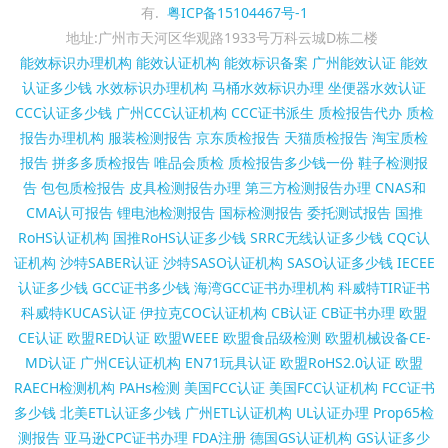
有.
粤ICP备15104467号-1
地址:广州市天河区华观路1933号万科云城D栋二楼
能效标识办理机构
能效认证机构
能效标识备案
广州能效认证
能效
认证多少钱
水效标识办理机构
马桶水效标识办理
坐便器水效认证
CCC认证多少钱
广州CCC认证机构
CCC证书派生
质检报告代办
质检
报告办理机构
服装检测报告
京东质检报告
天猫质检报告
淘宝质检
报告
拼多多质检报告
唯品会质检
质检报告多少钱一份
鞋子检测报
告
包包质检报告
皮具检测报告办理
第三方检测报告办理
CNAS和
CMA认可报告
锂电池检测报告
国标检测报告
委托测试报告
国推
RoHS认证机构
国推RoHS认证多少钱
SRRC无线认证多少钱
CQC认
证机构
沙特SABER认证
沙特SASO认证机构
SASO认证多少钱
IECEE
认证多少钱
GCC证书多少钱
海湾GCC证书办理机构
科威特TIR证书
科威特KUCAS认证
伊拉克COC认证机构
CB认证
CB证书办理
欧盟
CE认证
欧盟RED认证
欧盟WEEE
欧盟食品级检测
欧盟机械设备CE-
MD认证
广州CE认证机构
EN71玩具认证
欧盟RoHS2.0认证
欧盟
RAECH检测机构
PAHs检测
美国FCC认证
美国FCC认证机构
FCC证书
多少钱
北美ETL认证多少钱
广州ETL认证机构
UL认证办理
Prop65检
测报告
亚马逊CPC证书办理
FDA注册
德国GS认证机构
GS认证多少