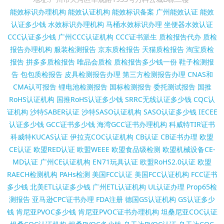
能效标识办理机构
能效认证机构
能效标识备案
广州能效认证
能效
认证多少钱
水效标识办理机构
马桶水效标识办理
坐便器水效认证
CCC认证多少钱
广州CCC认证机构
CCC证书派生
质检报告代办
质检
报告办理机构
服装检测报告
京东质检报告
天猫质检报告
淘宝质检
报告
拼多多质检报告
唯品会质检
质检报告多少钱一份
鞋子检测报
告
包包质检报告
皮具检测报告办理
第三方检测报告办理
CNAS和
CMA认可报告
锂电池检测报告
国标检测报告
委托测试报告
国推
RoHS认证机构
国推RoHS认证多少钱
SRRC无线认证多少钱
CQC认
证机构
沙特SABER认证
沙特SASO认证机构
SASO认证多少钱
IECEE
认证多少钱
GCC证书多少钱
海湾GCC证书办理机构
科威特TIR证书
科威特KUCAS认证
伊拉克COC认证机构
CB认证
CB证书办理
欧盟
CE认证
欧盟RED认证
欧盟WEEE
欧盟食品级检测
欧盟机械设备CE-
MD认证
广州CE认证机构
EN71玩具认证
欧盟RoHS2.0认证
欧盟
RAECH检测机构
PAHs检测
美国FCC认证
美国FCC认证机构
FCC证书
多少钱
北美ETL认证多少钱
广州ETL认证机构
UL认证办理
Prop65检
测报告
亚马逊CPC证书办理
FDA注册
德国GS认证机构
GS认证多少
钱
肯尼亚PVOC多少钱
肯尼亚PVOC证书办理机构
坦桑尼亚COC认证