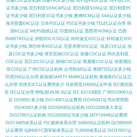
坦桑COC认证机构
坦桑PVOC多少钱
乌干达PVOC认证
乌干达COC
证书多少钱
尼日利亚SONCAP认证
尼日利亚SON认证
尼日利亚PC
证书多少钱
尼日利亚SC证书多少钱
澳洲RCM认证
SAA认证多少钱
海关联盟EAC认证
日本PSE认证
PSE证书多少钱
TELEC认证办理
韩
国KC认证
MEPS能效认证
印度BIS认证
墨西哥NOM认证
巴西
INMETRO认证
伊朗VOC/COI认证
科特迪瓦VOC认证
科特迪瓦VOC
证书多少钱
津巴布韦VOC认证
毛里求斯VOC认证
埃及COC认证
埃
及COC证书多少钱
博茨瓦纳COC认证
加蓬COC认证
阿尔及利亚
COC认证
尼日尔COC认证
加纳COC认证
喀麦隆COC认证
埃塞俄比
亚COI认证
广州COC认证机构
台湾BSMI认证
泰国TISI认证多少钱
印尼SNI认证办理
新加坡SAFETY MARK认证机构
柬埔寨ISC认证怎
么办理
菲律宾ICC认证费用多少
马来西亚SIRIM认证申请
IEC测试报
告
IEC认证办理
锂电池UN38.3认证
IEC 62133报告
广州ISO9001认
证
ISO9001多少钱
ISO14001认证费用
ISO45001证书办理周期
ISO45001多少钱
ISO50430认证机构
ISO22000多久拿证
ISO27001认证机构
ISO20000证书多少钱
IATF16949认证费用
ISO13485体系认证
FSC森林体系办理
SA8000认证机构
QC080000
认证费用
GJB9001C国军标体系认证
TL9000体系认证
ISO37001认