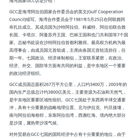
海湾国家GCC认证介绍：
GCC是海湾阿拉伯国家合作委员会的英文(Gulf Cooperation
Council)缩写。海湾合作委员会于1981年5月25日在阿联酋阿
布扎比成立。其成员国为沙特阿拉伯、科威特、阿拉伯联合酋
长国、卡塔尔、阿曼苏丹王国、巴林王国和也门共和国等7个国
家。总秘书处设在沙特阿拉伯首都利雅得。最高权力机构为最
高理事会，由成员国元首组成，主席由各国元首轮流担任，任
期一年。七国政治、经济体制相似，王室联系紧密，在政治、
经济、外交、国防等方面有共同的利益，是中东地区一个重要
的政治经济组织。
GCC成员国总面积267万平方公里，人口约3400万，2003年的
国内生产总值总计约3800亿美元，主要资源为石油和天然气，
是中东地区重要区域性组织。GCC七国处于东西两半球交通要
冲，具有十分重要的战略地理位置。北与伊拉克、约旦接壤，
南与阿拉伯海相邻，东靠阿拉伯湾，西濒红海。境内绝大部分
是沙漠，属热带沙漠气候。
对外贸易在GCC七国的国民经济中占有十分重要的地位，由于