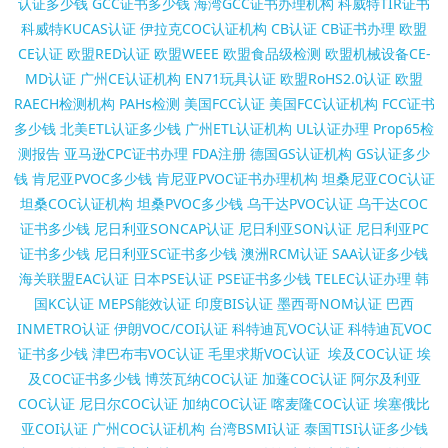
认证多少钱
GCC证书多少钱
海湾GCC证书办理机构
科威特TIR证书
科威特KUCAS认证
伊拉克COC认证机构
CB认证
CB证书办理
欧盟
CE认证
欧盟RED认证
欧盟WEEE
欧盟食品级检测
欧盟机械设备CE-
MD认证
广州CE认证机构
EN71玩具认证
欧盟RoHS2.0认证
欧盟
RAECH检测机构
PAHs检测
美国FCC认证
美国FCC认证机构
FCC证书
多少钱
北美ETL认证多少钱
广州ETL认证机构
UL认证办理
Prop65检
测报告
亚马逊CPC证书办理
FDA注册
德国GS认证机构
GS认证多少
钱
肯尼亚PVOC多少钱
肯尼亚PVOC证书办理机构
坦桑尼亚COC认证
坦桑COC认证机构
坦桑PVOC多少钱
乌干达PVOC认证
乌干达COC
证书多少钱
尼日利亚SONCAP认证
尼日利亚SON认证
尼日利亚PC
证书多少钱
尼日利亚SC证书多少钱
澳洲RCM认证
SAA认证多少钱
海关联盟EAC认证
日本PSE认证
PSE证书多少钱
TELEC认证办理
韩
国KC认证
MEPS能效认证
印度BIS认证
墨西哥NOM认证
巴西
INMETRO认证
伊朗VOC/COI认证
科特迪瓦VOC认证
科特迪瓦VOC
证书多少钱
津巴布韦VOC认证
毛里求斯VOC认证
埃及COC认证
埃
及COC证书多少钱
博茨瓦纳COC认证
加蓬COC认证
阿尔及利亚
COC认证
尼日尔COC认证
加纳COC认证
喀麦隆COC认证
埃塞俄比
亚COI认证
广州COC认证机构
台湾BSMI认证
泰国TISI认证多少钱