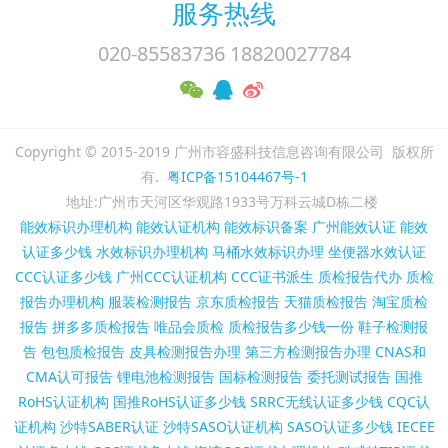
服务热线
020-85583736 18820027784
Copyright © 2015-2019 广州市容盛科技信息咨询有限公司 版权所
有.
粤ICP备15104467号-1
地址:广州市天河区华观路1933号万科云城D栋二楼
能效标识办理机构
能效认证机构
能效标识备案
广州能效认证
能效
认证多少钱
水效标识办理机构
马桶水效标识办理
坐便器水效认证
CCC认证多少钱
广州CCC认证机构
CCC证书派生
质检报告代办
质检
报告办理机构
服装检测报告
京东质检报告
天猫质检报告
淘宝质检
报告
拼多多质检报告
唯品会质检
质检报告多少钱一份
鞋子检测报
告
包包质检报告
皮具检测报告办理
第三方检测报告办理
CNAS和
CMA认可报告
锂电池检测报告
国标检测报告
委托测试报告
国推
RoHS认证机构
国推RoHS认证多少钱
SRRC无线认证多少钱
CQC认
证机构
沙特SABER认证
沙特SASO认证机构
SASO认证多少钱
IECEE