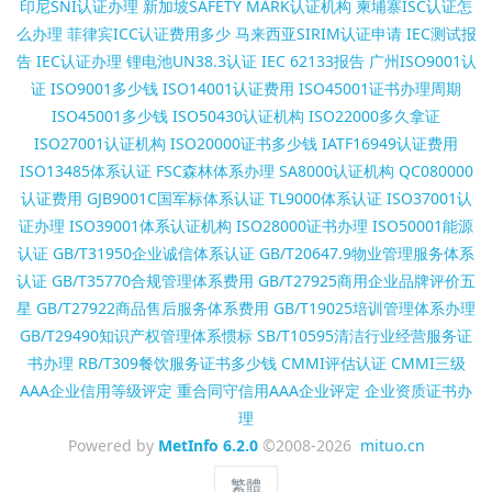
印尼SNI认证办理
新加坡SAFETY MARK认证机构
柬埔寨ISC认证怎
么办理
菲律宾ICC认证费用多少
马来西亚SIRIM认证申请
IEC测试报
告
IEC认证办理
锂电池UN38.3认证
IEC 62133报告
广州ISO9001认
证
ISO9001多少钱
ISO14001认证费用
ISO45001证书办理周期
ISO45001多少钱
ISO50430认证机构
ISO22000多久拿证
ISO27001认证机构
ISO20000证书多少钱
IATF16949认证费用
ISO13485体系认证
FSC森林体系办理
SA8000认证机构
QC080000
认证费用
GJB9001C国军标体系认证
TL9000体系认证
ISO37001认
证办理
ISO39001体系认证机构
ISO28000证书办理
ISO50001能源
认证
GB/T31950企业诚信体系认证
GB/T20647.9物业管理服务体系
认证
GB/T35770合规管理体系费用
GB/T27925商用企业品牌评价五
星
GB/T27922商品售后服务体系费用
GB/T19025培训管理体系办理
GB/T29490知识产权管理体系惯标
SB/T10595清洁行业经营服务证
书办理
RB/T309餐饮服务证书多少钱
CMMI评估认证
CMMI三级
AAA企业信用等级评定
重合同守信用AAA企业评定
企业资质证书办
理
Powered by
MetInfo 6.2.0
©2008-2026
mituo.cn
繁體