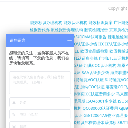
Copyri
能效标识办理机构
能效认证机构
能效标识备案
广州能
检报告代办
质检报告办理机构
服装检测报告
京东质检
第三方检测报告办理
CNAS和CMA认可报告
锂电池检测
请您留言
沙特SASO认证机构
SASO认证多少钱
IECEE认证多少
证
欧盟RED认证
欧盟WEEE
欧盟食品级检测
欧盟机械设
感谢您的关注，当前客服人员不在
构
FCC证书多少钱
北美ETL认证多少钱
广州ETL认证机
线，请填写一下您的信息，我们会
尽快和您联系。
书办理机构
坦桑尼亚COC认证
坦桑COC认证机构
坦桑P
SC证书多少钱
澳洲RCM认证
SAA认证多少钱
海关联盟E
认证
伊朗VOC/COI认证
科特迪瓦VOC认证
科特迪瓦VO
亚COC认证
尼日尔COC认证
加纳COC认证
喀麦隆COC
柬埔寨ISC认证怎么办理
菲律宾ICC认证费用多少
马来西
证费用
ISO45001证书办理周期
ISO45001多少钱
ISO
系办理
SA8000认证机构
QC080000认证费用
GJ
GB/T31950企业诚信体系认证
GB/T20647.9物业管
管理体系办理
GB/T29490知识产权管理体系惯标
SB/