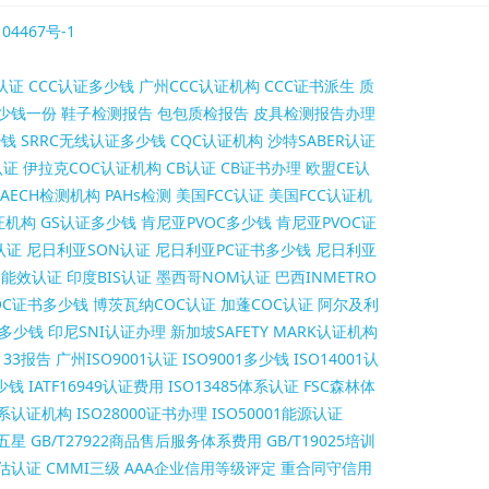
04467号-1
认证
CCC认证多少钱
广州CCC认证机构
CCC证书派生
质
少钱一份
鞋子检测报告
包包质检报告
皮具检测报告办理
少钱
SRRC无线认证多少钱
CQC认证机构
沙特SABER认证
认证
伊拉克COC认证机构
CB认证
CB证书办理
欧盟CE认
AECH检测机构
PAHs检测
美国FCC认证
美国FCC认证机
证机构
GS认证多少钱
肯尼亚PVOC多少钱
肯尼亚PVOC证
认证
尼日利亚SON认证
尼日利亚PC证书多少钱
尼日利亚
S能效认证
印度BIS认证
墨西哥NOM认证
巴西INMETRO
OC证书多少钱
博茨瓦纳COC认证
加蓬COC认证
阿尔及利
证多少钱
印尼SNI认证办理
新加坡SAFETY MARK认证机构
2133报告
广州ISO9001认证
ISO9001多少钱
ISO14001认
多少钱
IATF16949认证费用
ISO13485体系认证
FSC森林体
1体系认证机构
ISO28000证书办理
ISO50001能源认证
价五星
GB/T27922商品售后服务体系费用
GB/T19025培训
评估认证
CMMI三级
AAA企业信用等级评定
重合同守信用