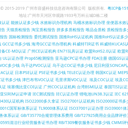
ght © 2015-2019 广州市容盛科技信息咨询有限公司 版权所有.
粤ICP备151
地址:广州市天河区华观路1933号万科云城D栋二楼
效认证
能效认证多少钱
水效标识办理机构
马桶水效标识办理
坐便器水效
报告
天猫质检报告
淘宝质检报告
拼多多质检报告
唯品会质检
质检报告多
报告
国标检测报告
委托测试报告
国推RoHS认证机构
国推RoHS认证多
钱
GCC证书多少钱
海湾GCC证书办理机构
科威特TIR证书
科威特KUCAS
备CE-MD认证
广州CE认证机构
EN71玩具认证
欧盟RoHS2.0认证
欧盟R
构
UL认证办理
Prop65检测报告
亚马逊CPC证书办理
FDA注册
德国GS认
VOC多少钱
乌干达PVOC认证
乌干达COC证书多少钱
尼日利亚SONCAP
AC认证
日本PSE认证
PSE证书多少钱
TELEC认证办理
韩国KC认证
MEP
C证书多少钱
津巴布韦VOC认证
毛里求斯VOC认证
埃及COC认证
埃及C
认证
埃塞俄比亚COI认证
广州COC认证机构
台湾BSMI认证
泰国TISI认
亚SIRIM认证申请
IEC测试报告
IEC认证办理
锂电池UN38.3认证
IEC 6
50430认证机构
ISO22000多久拿证
ISO27001认证机构
ISO20000证书
B9001C国军标体系认证
TL9000体系认证
ISO37001认证办理
ISO3900
理服务体系认证
GB/T35770合规管理体系费用
GB/T27925商用企业品牌评
T10595清洁行业经营服务证书办理
RB/T309餐饮服务证书多少钱
CMMI