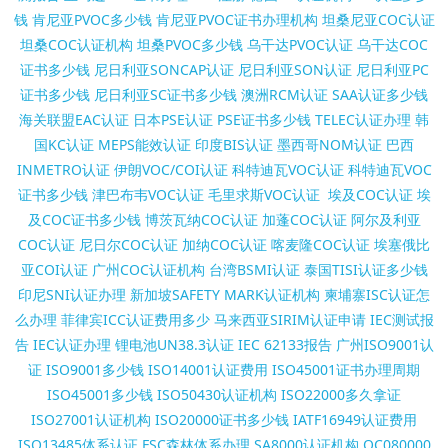
钱
肯尼亚PVOC多少钱
肯尼亚PVOC证书办理机构
坦桑尼亚COC认证
坦桑COC认证机构
坦桑PVOC多少钱
乌干达PVOC认证
乌干达COC
证书多少钱
尼日利亚SONCAP认证
尼日利亚SON认证
尼日利亚PC
证书多少钱
尼日利亚SC证书多少钱
澳洲RCM认证
SAA认证多少钱
海关联盟EAC认证
日本PSE认证
PSE证书多少钱
TELEC认证办理
韩
国KC认证
MEPS能效认证
印度BIS认证
墨西哥NOM认证
巴西
INMETRO认证
伊朗VOC/COI认证
科特迪瓦VOC认证
科特迪瓦VOC
证书多少钱
津巴布韦VOC认证
毛里求斯VOC认证
埃及COC认证
埃
及COC证书多少钱
博茨瓦纳COC认证
加蓬COC认证
阿尔及利亚
COC认证
尼日尔COC认证
加纳COC认证
喀麦隆COC认证
埃塞俄比
亚COI认证
广州COC认证机构
台湾BSMI认证
泰国TISI认证多少钱
印尼SNI认证办理
新加坡SAFETY MARK认证机构
柬埔寨ISC认证怎
么办理
菲律宾ICC认证费用多少
马来西亚SIRIM认证申请
IEC测试报
告
IEC认证办理
锂电池UN38.3认证
IEC 62133报告
广州ISO9001认
证
ISO9001多少钱
ISO14001认证费用
ISO45001证书办理周期
ISO45001多少钱
ISO50430认证机构
ISO22000多久拿证
ISO27001认证机构
ISO20000证书多少钱
IATF16949认证费用
ISO13485体系认证
FSC森林体系办理
SA8000认证机构
QC080000