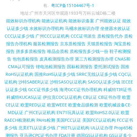
有.
粤ICP备15104467号-1
地址:广州市天河区华观路1933号万科云城D栋二楼
能效标识办理机构
能效认证机构
能效标识备案
广州能效认证
能效
认证多少钱
水效标识办理机构
马桶水效标识办理
坐便器水效认证
CCC认证多少钱
广州CCC认证机构
CCC证书派生
质检报告代办
质检
报告办理机构
服装检测报告
京东质检报告
天猫质检报告
淘宝质检
报告
拼多多质检报告
唯品会质检
质检报告多少钱一份
鞋子检测报
告
包包质检报告
皮具检测报告办理
第三方检测报告办理
CNAS和
CMA认可报告
锂电池检测报告
国标检测报告
委托测试报告
国推
RoHS认证机构
国推RoHS认证多少钱
SRRC无线认证多少钱
CQC认
证机构
沙特SABER认证
沙特SASO认证机构
SASO认证多少钱
IECEE
认证多少钱
GCC证书多少钱
海湾GCC证书办理机构
科威特TIR证书
科威特KUCAS认证
伊拉克COC认证机构
CB认证
CB证书办理
欧盟
CE认证
欧盟RED认证
欧盟WEEE
欧盟食品级检测
欧盟机械设备CE-
MD认证
广州CE认证机构
EN71玩具认证
欧盟RoHS2.0认证
欧盟
RAECH检测机构
PAHs检测
美国FCC认证
美国FCC认证机构
FCC证书
多少钱
北美ETL认证多少钱
广州ETL认证机构
UL认证办理
Prop65检
测报告
亚马逊CPC证书办理
FDA注册
德国GS认证机构
GS认证多少