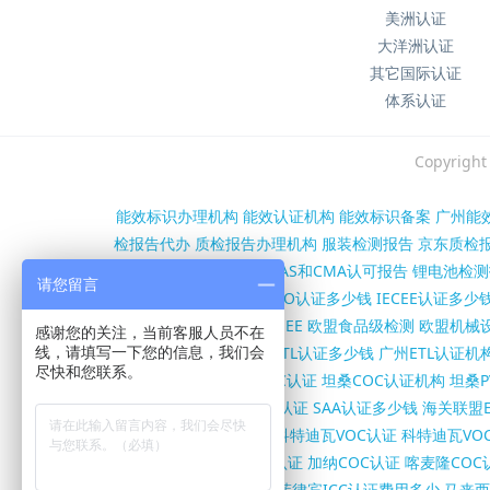
美洲认证
大洋洲认证
其它国际认证
体系认证
Copyri
能效标识办理机构
能效认证机构
能效标识备案
广州能
检报告代办
质检报告办理机构
服装检测报告
京东质检
第三方检测报告办理
CNAS和CMA认可报告
锂电池检测
请您留言
沙特SASO认证机构
SASO认证多少钱
IECEE认证多少
证
欧盟RED认证
欧盟WEEE
欧盟食品级检测
欧盟机械设
感谢您的关注，当前客服人员不在
构
FCC证书多少钱
北美ETL认证多少钱
广州ETL认证机
线，请填写一下您的信息，我们会
尽快和您联系。
书办理机构
坦桑尼亚COC认证
坦桑COC认证机构
坦桑P
SC证书多少钱
澳洲RCM认证
SAA认证多少钱
海关联盟E
认证
伊朗VOC/COI认证
科特迪瓦VOC认证
科特迪瓦VO
亚COC认证
尼日尔COC认证
加纳COC认证
喀麦隆COC
柬埔寨ISC认证怎么办理
菲律宾ICC认证费用多少
马来西