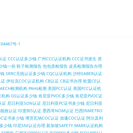
04467号-1
认证
CCC认证多少钱
广州CCC认证机构
CCC证书派生
质
少钱一份
鞋子检测报告
包包质检报告
皮具检测报告办理
少钱
SRRC无线认证多少钱
CQC认证机构
沙特SABER认证
认证
伊拉克COC认证机构
CB认证
CB证书办理
欧盟CE认
AECH检测机构
PAHs检测
美国FCC认证
美国FCC认证机
证机构
GS认证多少钱
肯尼亚PVOC多少钱
肯尼亚PVOC证
认证
尼日利亚SON认证
尼日利亚PC证书多少钱
尼日利亚
S能效认证
印度BIS认证
墨西哥NOM认证
巴西INMETRO
OC证书多少钱
博茨瓦纳COC认证
加蓬COC认证
阿尔及利
证多少钱
印尼SNI认证办理
新加坡SAFETY MARK认证机构
2133报告
广州ISO9001认证
ISO9001多少钱
ISO14001认