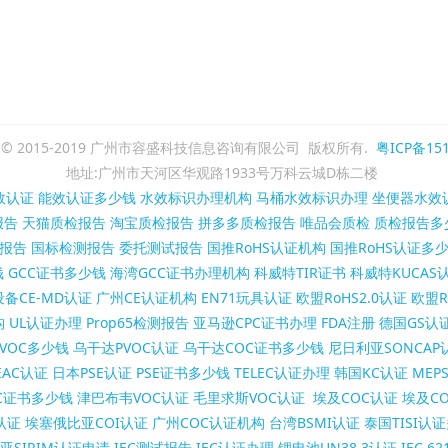
ght © 2015-2019 广州市容盛科技信息咨询有限公司 版权所有.
粤ICP备151
地址:广州市天河区华观路1933号万科云城D栋二楼
效认证
能效认证多少钱
水效标识办理机构
马桶水效标识办理
坐便器水效
报告
天猫质检报告
淘宝质检报告
拼多多质检报告
唯品会质检
质检报告多
报告
国标检测报告
委托测试报告
国推RoHS认证机构
国推RoHS认证多
钱
GCC证书多少钱
海湾GCC证书办理机构
科威特TIR证书
科威特KUCAS
备CE-MD认证
广州CE认证机构
EN71玩具认证
欧盟RoHS2.0认证
欧盟R
构
UL认证办理
Prop65检测报告
亚马逊CPC证书办理
FDA注册
德国GS认
VOC多少钱
乌干达PVOC认证
乌干达COC证书多少钱
尼日利亚SONCAP
AC认证
日本PSE认证
PSE证书多少钱
TELEC认证办理
韩国KC认证
MEP
C证书多少钱
津巴布韦VOC认证
毛里求斯VOC认证
埃及COC认证
埃及C
认证
埃塞俄比亚COI认证
广州COC认证机构
台湾BSMI认证
泰国TISI认
亚SIRIM认证申请
IEC测试报告
IEC认证办理
锂电池UN38.3认证
IEC 6