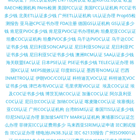
RAECH检测机构
PAHs检测
美国FCC认证
美国FCC认证机构
FCC证书
多少钱
北美ETL认证多少钱
广州ETL认证机构
UL认证办理
Prop65检
测报告
亚马逊CPC证书办理
FDA注册
德国GS认证机构
GS认证多少
钱
肯尼亚PVOC多少钱
肯尼亚PVOC证书办理机构
坦桑尼亚COC认证
坦桑COC认证机构
坦桑PVOC多少钱
乌干达PVOC认证
乌干达COC
证书多少钱
尼日利亚SONCAP认证
尼日利亚SON认证
尼日利亚PC
证书多少钱
尼日利亚SC证书多少钱
澳洲RCM认证
SAA认证多少钱
海关联盟EAC认证
日本PSE认证
PSE证书多少钱
TELEC认证办理
韩
国KC认证
MEPS能效认证
印度BIS认证
墨西哥NOM认证
巴西
INMETRO认证
伊朗VOC/COI认证
科特迪瓦VOC认证
科特迪瓦VOC
证书多少钱
津巴布韦VOC认证
毛里求斯VOC认证
埃及COC认证
埃
及COC证书多少钱
博茨瓦纳COC认证
加蓬COC认证
阿尔及利亚
COC认证
尼日尔COC认证
加纳COC认证
喀麦隆COC认证
埃塞俄比
亚COI认证
广州COC认证机构
台湾BSMI认证
泰国TISI认证多少钱
印尼SNI认证办理
新加坡SAFETY MARK认证机构
柬埔寨ISC认证怎
么办理
菲律宾ICC认证费用多少
马来西亚SIRIM认证申请
IEC测试报
告
IEC认证办理
锂电池UN38.3认证
IEC 62133报告
广州ISO9001认