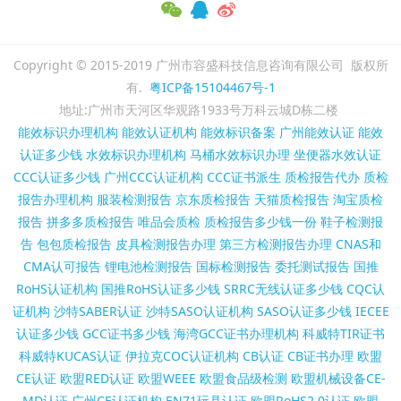
Copyright © 2015-2019 广州市容盛科技信息咨询有限公司 版权所
有.
粤ICP备15104467号-1
地址:广州市天河区华观路1933号万科云城D栋二楼
能效标识办理机构
能效认证机构
能效标识备案
广州能效认证
能效
认证多少钱
水效标识办理机构
马桶水效标识办理
坐便器水效认证
CCC认证多少钱
广州CCC认证机构
CCC证书派生
质检报告代办
质检
报告办理机构
服装检测报告
京东质检报告
天猫质检报告
淘宝质检
报告
拼多多质检报告
唯品会质检
质检报告多少钱一份
鞋子检测报
告
包包质检报告
皮具检测报告办理
第三方检测报告办理
CNAS和
CMA认可报告
锂电池检测报告
国标检测报告
委托测试报告
国推
RoHS认证机构
国推RoHS认证多少钱
SRRC无线认证多少钱
CQC认
证机构
沙特SABER认证
沙特SASO认证机构
SASO认证多少钱
IECEE
认证多少钱
GCC证书多少钱
海湾GCC证书办理机构
科威特TIR证书
科威特KUCAS认证
伊拉克COC认证机构
CB认证
CB证书办理
欧盟
CE认证
欧盟RED认证
欧盟WEEE
欧盟食品级检测
欧盟机械设备CE-
MD认证
广州CE认证机构
EN71玩具认证
欧盟RoHS2.0认证
欧盟