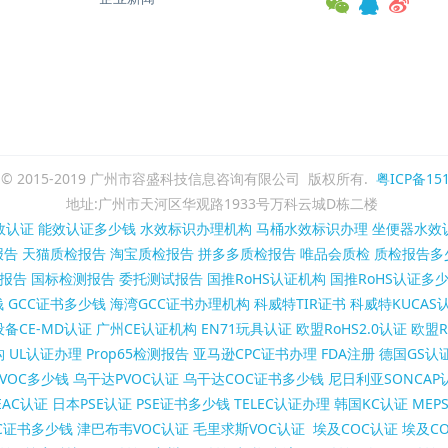
ght © 2015-2019 广州市容盛科技信息咨询有限公司 版权所有.
粤ICP备151
地址:广州市天河区华观路1933号万科云城D栋二楼
效认证
能效认证多少钱
水效标识办理机构
马桶水效标识办理
坐便器水效
报告
天猫质检报告
淘宝质检报告
拼多多质检报告
唯品会质检
质检报告多
报告
国标检测报告
委托测试报告
国推RoHS认证机构
国推RoHS认证多
钱
GCC证书多少钱
海湾GCC证书办理机构
科威特TIR证书
科威特KUCAS
备CE-MD认证
广州CE认证机构
EN71玩具认证
欧盟RoHS2.0认证
欧盟R
构
UL认证办理
Prop65检测报告
亚马逊CPC证书办理
FDA注册
德国GS认
VOC多少钱
乌干达PVOC认证
乌干达COC证书多少钱
尼日利亚SONCAP
AC认证
日本PSE认证
PSE证书多少钱
TELEC认证办理
韩国KC认证
MEP
C证书多少钱
津巴布韦VOC认证
毛里求斯VOC认证
埃及COC认证
埃及C