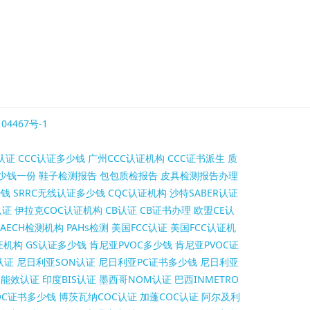
04467号-1
认证
CCC认证多少钱
广州CCC认证机构
CCC证书派生
质
少钱一份
鞋子检测报告
包包质检报告
皮具检测报告办理
少钱
SRRC无线认证多少钱
CQC认证机构
沙特SABER认证
认证
伊拉克COC认证机构
CB认证
CB证书办理
欧盟CE认
AECH检测机构
PAHs检测
美国FCC认证
美国FCC认证机
证机构
GS认证多少钱
肯尼亚PVOC多少钱
肯尼亚PVOC证
认证
尼日利亚SON认证
尼日利亚PC证书多少钱
尼日利亚
S能效认证
印度BIS认证
墨西哥NOM认证
巴西INMETRO
OC证书多少钱
博茨瓦纳COC认证
加蓬COC认证
阿尔及利