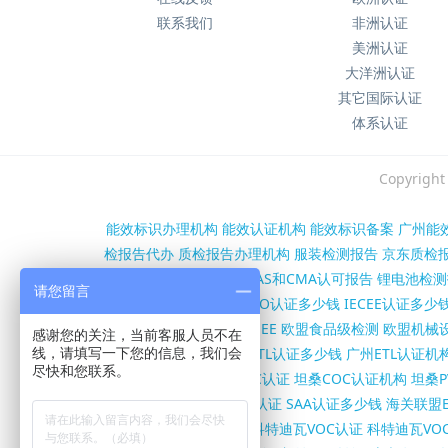
联系我们
非洲认证
美洲认证
大洋洲认证
其它国际认证
体系认证
Copyri
能效标识办理机构
能效认证机构
能效标识备案
广州能
检报告代办
质检报告办理机构
服装检测报告
京东质检
第三方检测报告办理
CNAS和CMA认可报告
锂电池检测
请您留言
沙特SASO认证机构
SASO认证多少钱
IECEE认证多少
证
欧盟RED认证
欧盟WEEE
欧盟食品级检测
欧盟机械设
感谢您的关注，当前客服人员不在
构
FCC证书多少钱
北美ETL认证多少钱
广州ETL认证机
线，请填写一下您的信息，我们会
尽快和您联系。
书办理机构
坦桑尼亚COC认证
坦桑COC认证机构
坦桑P
SC证书多少钱
澳洲RCM认证
SAA认证多少钱
海关联盟E
认证
伊朗VOC/COI认证
科特迪瓦VOC认证
科特迪瓦VO